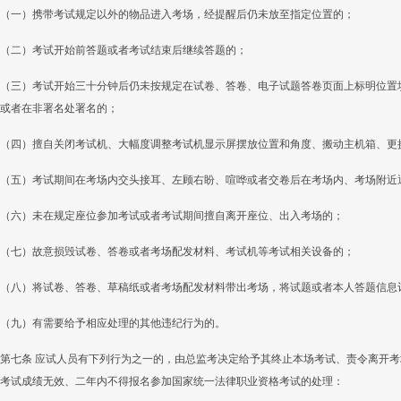
（一）携带考试规定以外的物品进入考场，经提醒后仍未放至指定位置的；
（二）考试开始前答题或者考试结束后继续答题的；
（三）考试开始三十分钟后仍未按规定在试卷、答卷、电子试题答卷页面上标明位置
或者在非署名处署名的；
（四）擅自关闭考试机、大幅度调整考试机显示屏摆放位置和角度、搬动主机箱、更
（五）考试期间在考场内交头接耳、左顾右盼、喧哗或者交卷后在考场内、考场附近
（六）未在规定座位参加考试或者考试期间擅自离开座位、出入考场的；
（七）故意损毁试卷、答卷或者考场配发材料、考试机等考试相关设备的；
（八）将试卷、答卷、草稿纸或者考场配发材料带出考场，将试题或者本人答题信息
（九）有需要给予相应处理的其他违纪行为的。
第七条 应试人员有下列行为之一的，由总监考决定给予其终止本场考试、责令离开
考试成绩无效、二年内不得报名参加国家统一法律职业资格考试的处理：