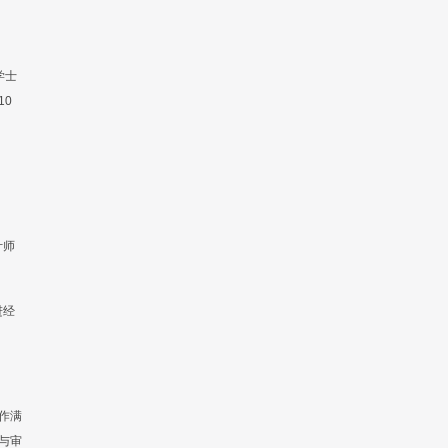
学士
10
计师
进经
作满
与审